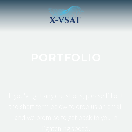
PORTFOLIO
If you’ve got any questions, please fill out
the short form below to drop us an email
and we promise to get back to you in
lightening speed.